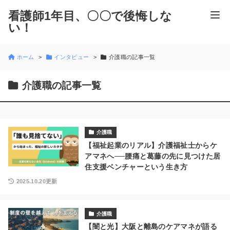
看護師1年目、〇〇で後悔しな
い！
ホーム
インタビュー
介護職の記事一覧
介護職の記事一覧
介護職
【福祉起業のリアル】介護福祉士からケ
アマネへ──腰痛と葛藤の先に見つけた居
住支援ベンチャーという生き方
2025.10.20更新
介護職
【闇と光】大阪と離島のケアマネが語る