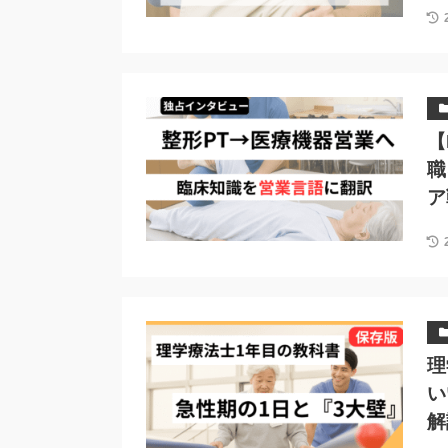
【
職
ア
理
い
解