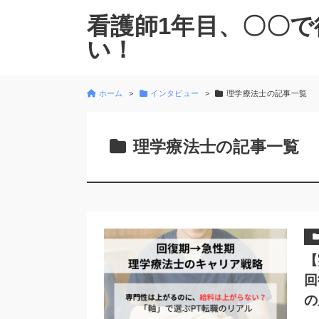
看護師1年目、〇〇で
い！
ホーム
インタビュー
理学療法士の記事一覧
理学療法士の記事一覧
【
回
の