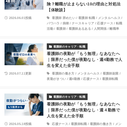
険？離職が止まらない10の理由と対処法
【体験談】
2026.06.01投稿
看護師 辞めたい
/
看護師 転職
/
メンタルヘルス
/
パワハラ
/
病棟
/
ナースキャリア
/
応援ナース
/
転職
活動
/
看護師
/
看護師あるある
/
人間関係
/
離職率
看護師のキャリア・転職
看護師の夜勤が「もう無理」なあなたへ
｜限界だった僕が夜勤なし・週4勤務で人
生を変えた全手順
2026.07.11更新
看護師の働き方
/
メンタルヘルス
/
看護師副業
/
夜勤がきつい
/
週4勤務
/
応援ナース
/
看護師転職
看護師のキャリア・転職
看護師の夜勤が「もう無理」なあなたへ
｜限界だった僕が夜勤なし・週４勤務で
人生を変えた全手順
2026.05.18投稿
応援ナース
/
看護師転職
/
看護師の働き方
/
メン