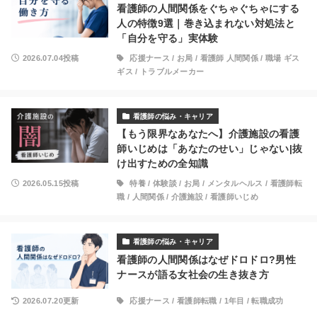
看護師の人間関係をぐちゃぐちゃにする
人の特徴9選｜巻き込まれない対処法と
「自分を守る」実体験
2026.07.04投稿
応援ナース
/
お局
/
看護師 人間関係
/
職場 ギス
ギス
/
トラブルメーカー
看護師の悩み・キャリア
【もう限界なあなたへ】介護施設の看護
師いじめは「あなたのせい」じゃない|抜
け出すための全知識
2026.05.15投稿
特養
/
体験談
/
お局
/
メンタルヘルス
/
看護師転
職
/
人間関係
/
介護施設
/
看護師いじめ
看護師の悩み・キャリア
看護師の人間関係はなぜドロドロ?男性
ナースが語る女社会の生き抜き方
2026.07.20更新
応援ナース
/
看護師転職
/
1年目
/
転職成功