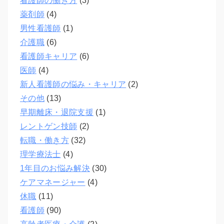
看護師の働き方
(3)
薬剤師
(4)
男性看護師
(1)
介護職
(6)
看護師キャリア
(6)
医師
(4)
新人看護師の悩み・キャリア
(2)
その他
(13)
早期離床・退院支援
(1)
レントゲン技師
(2)
転職・働き方
(32)
理学療法士
(4)
1年目のお悩み解決
(30)
ケアマネージャー
(4)
休職
(11)
看護師
(90)