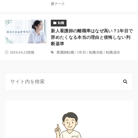
援ナース
転職
新人看護師の離職率はなぜ高い？1年目で
辞めたくなる本当の理由と後悔しない判
断基準
2026.04.22投稿
看護師転職
/
1年目
/
転職失敗
/
転職成功