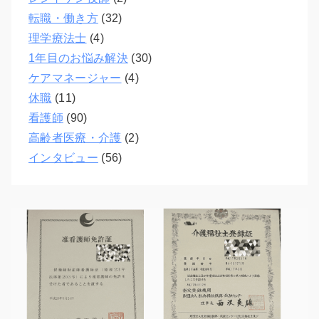
転職・働き方
(32)
理学療法士
(4)
1年目のお悩み解決
(30)
ケアマネージャー
(4)
休職
(11)
看護師
(90)
高齢者医療・介護
(2)
インタビュー
(56)