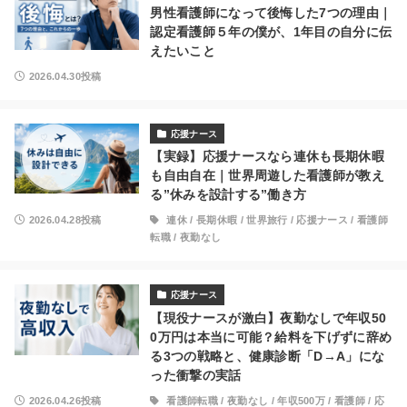
男性看護師になって後悔した7つの理由｜
認定看護師５年の僕が、1年目の自分に伝
えたいこと
2026.04.30投稿
応援ナース
【実録】応援ナースなら連休も長期休暇
も自由自在｜世界周遊した看護師が教え
る”休みを設計する”働き方
2026.04.28投稿
連休
/
長期休暇
/
世界旅行
/
応援ナース
/
看護師
転職
/
夜勤なし
応援ナース
【現役ナースが激白】夜勤なしで年収50
0万円は本当に可能？給料を下げずに辞め
る3つの戦略と、健康診断「D→A」にな
った衝撃の実話
2026.04.26投稿
看護師転職
/
夜勤なし
/
年収500万
/
看護師
/
応