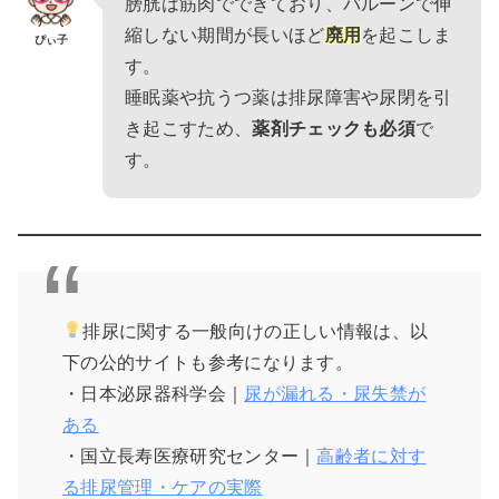
膀胱は筋肉でできており、バルーンで伸
縮しない期間が長いほど
廃用
を起こしま
ぴぃ子
す。
睡眠薬や抗うつ薬は排尿障害や尿閉を引
き起こすため、
薬剤チェックも必須
で
す。
排尿に関する一般向けの正しい情報は、以
下の公的サイトも参考になります。
・日本泌尿器科学会｜
尿が漏れる・尿失禁が
ある
・国立長寿医療研究センター｜
高齢者に対す
る排尿管理・ケアの実際