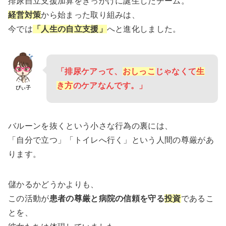
排尿自立支援加算をきっかけに誕生したチーム。
経営対策
から始まった取り組みは、
今では
「人生の自立支援」
へと進化しました。
「排尿ケアって、
おしっこ
じゃなくて
生
き方
のケアなんです。」
ぴぃ子
バルーンを抜くという小さな行為の裏には、
「自分で立つ」「トイレへ行く」という人間の尊厳があ
ります。
儲かるかどうかよりも、
この活動が
患者の尊厳と病院の信頼を守る
投資
であるこ
とを、