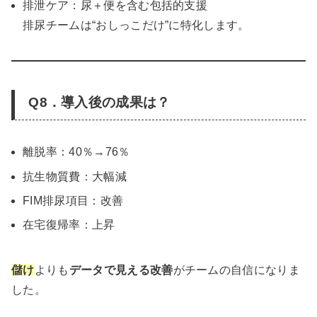
排泄ケア：尿＋便を含む包括的支援
排尿チームは“おしっこだけ”に特化します。
Q8．導入後の成果は？
離脱率：40％→76％
抗生物質費：大幅減
FIM排尿項目：改善
在宅復帰率：上昇
儲け
よりも
データで見える改善
がチームの自信になりま
した。