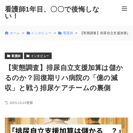
看護師1年目、〇〇で後悔しな
い！
ホーム
インタビュー
看護師
【実態調査】排尿自立支援加算は
看護師
インタビュー
【実態調査】排尿自立支援加算は儲か
るのか？回復期リハ病院の「億の減
収」と戦う排尿ケアチームの裏側
2025.10.20更新