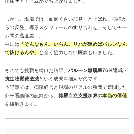
排尿ケアチームが立ち上がりました。
しかし、現場では「面倒くさい加算」と呼ばれ、病棟か
らの反発、導尿スケジュールのすり合わせ、そしてチー
ム間の温度差…。
中には
「そんなもん、いらん。リハが進めばバルンなん
て抜けるんや」
と全く協力しない医師もいました。
それでも挑戦を続けた結果、
バルーン離脱率76％達成・
抗生物質費激減
という成果を掴んだのです。
本記事では、病院経営と現場のリアルの狭間で奮闘した
外来看護師の記録から、
排尿自立支援加算の
本当の価値
を紐解きます。