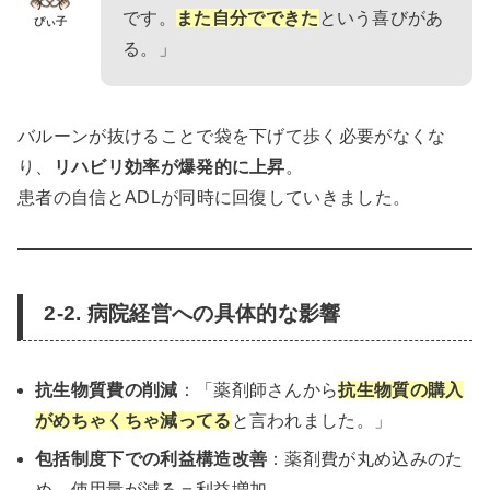
です。
また自分でできた
という喜びがあ
ぴぃ子
る。」
バルーンが抜けることで袋を下げて歩く必要がなくな
り、
リハビリ効率が爆発的に上昇
。
患者の自信とADLが同時に回復していきました。
2-2. 病院経営への具体的な影響
抗生物質費の削減
：「薬剤師さんから
抗生物質の購入
がめちゃくちゃ減ってる
と言われました。」
包括制度下での利益構造改善
：薬剤費が丸め込みのた
め、使用量が減る＝利益増加。