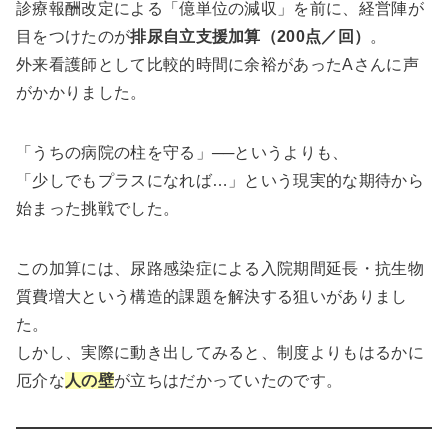
診療報酬改定による「億単位の減収」を前に、経営陣が
目をつけたのが
排尿自立支援加算（200点／回）
。
外来看護師として比較的時間に余裕があったAさんに声
がかかりました。
「うちの病院の柱を守る」──というよりも、
「少しでもプラスになれば…」という現実的な期待から
始まった挑戦でした。
この加算には、尿路感染症による入院期間延長・抗生物
質費増大という構造的課題を解決する狙いがありまし
た。
しかし、実際に動き出してみると、制度よりもはるかに
厄介な
人の壁
が立ちはだかっていたのです。