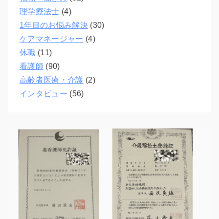
理学療法士
(4)
1年目のお悩み解決
(30)
ケアマネージャー
(4)
休職
(11)
看護師
(90)
高齢者医療・介護
(2)
インタビュー
(56)