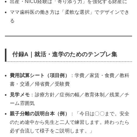
出産・NICU経験は「寄り添う力」を強化する財産に
ママ歯科医の働き方は「柔軟な選択」でデザインでき
る
付録A｜就活・進学のためのテンプレ集
費用試算シート（項目例）
：学費／家賃・食費／教科
書・交通／帰省費／受験費
見学メモ
：診療方針／症例の幅／教育体制／残業／チ
ーム雰囲気
親子分離の説明台本（例）
：「今日は〇〇まで。安全
のため途中から先生と二人で練習します。終わったら
必ず合流して様子をご説明します。」