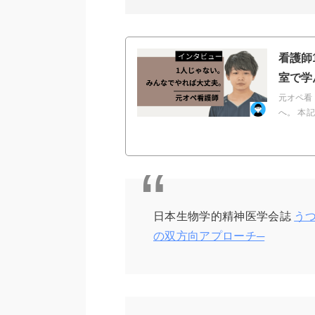
看護師
室で学
元オペ看
へ。 本
日本生物学的精神医学会誌
う
の双方向アプローチ─