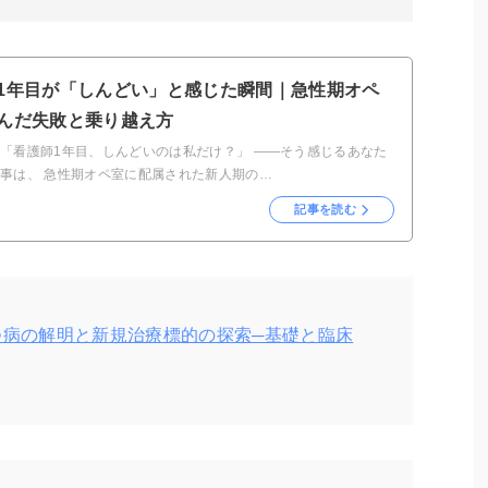
1年目が「しんどい」と感じた瞬間｜急性期オペ
んだ失敗と乗り越え方
 「看護師1年目、しんどいのは私だけ？」 ——そう感じるあなた
記事は、 急性期オペ室に配属された新人期の…
記事を読む
つ病の解明と新規治療標的の探索─基礎と臨床