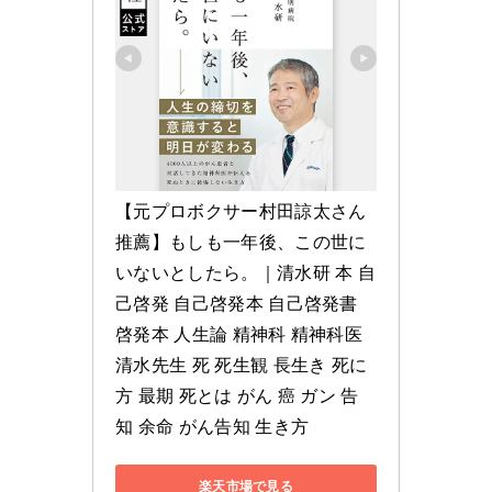
【元プロボクサー村田諒太さん
推薦】もしも一年後、この世に
いないとしたら。｜清水研 本 自
己啓発 自己啓発本 自己啓発書 
啓発本 人生論 精神科 精神科医 
清水先生 死 死生観 長生き 死に
方 最期 死とは がん 癌 ガン 告
知 余命 がん告知 生き方
楽天市場で見る