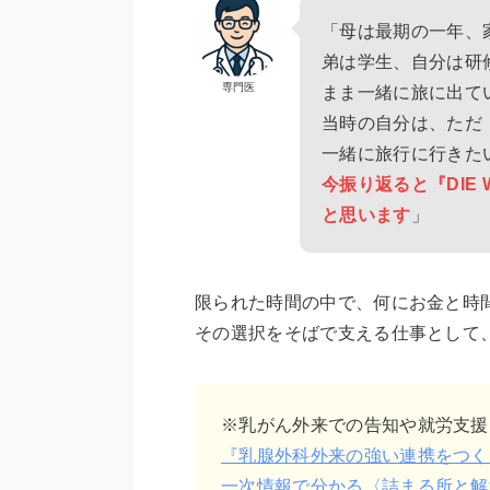
「母は最期の一年、
弟は学生、自分は研
専門医
まま一緒に旅に出て
当時の自分は、ただ
一緒に旅行に行きた
今振り返ると『DIE 
と思います
」
限られた時間の中で、何にお金と時
その選択をそばで支える仕事として
※乳がん外来での告知や就労支援
『乳腺外科外来の強い連携をつく
一次情報で分かる〈詰まる所と解