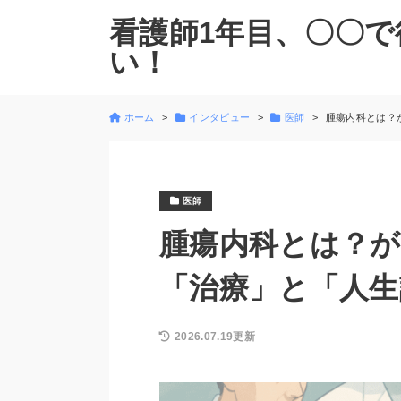
看護師1年目、〇〇で
い！
ホーム
インタビュー
医師
腫瘍内科とは？
医師
腫瘍内科とは？が
「治療」と「人生
2026.07.19更新