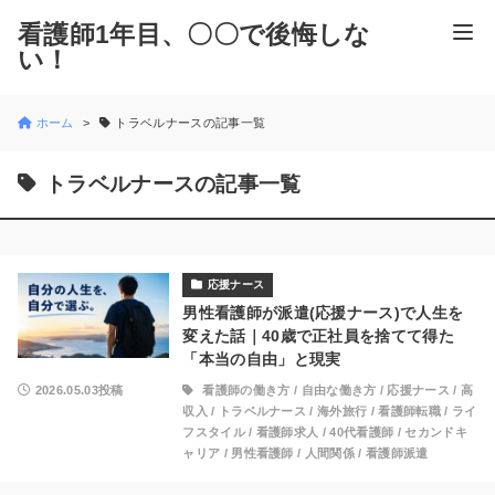
看護師1年目、〇〇で後悔しな
い！
ホーム
トラベルナースの記事一覧
トラベルナースの記事一覧
応援ナース
男性看護師が派遣(応援ナース)で人生を
変えた話｜40歳で正社員を捨てて得た
「本当の自由」と現実
2026.05.03投稿
看護師の働き方
/
自由な働き方
/
応援ナース
/
高
収入
/
トラベルナース
/
海外旅行
/
看護師転職
/
ライ
フスタイル
/
看護師求人
/
40代看護師
/
セカンドキ
ャリア
/
男性看護師
/
人間関係
/
看護師派遣