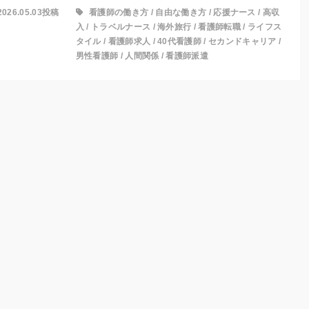
2026.05.03投稿
看護師の働き方
/
自由な働き方
/
応援ナース
/
高収
入
/
トラベルナース
/
海外旅行
/
看護師転職
/
ライフス
タイル
/
看護師求人
/
40代看護師
/
セカンドキャリア
/
男性看護師
/
人間関係
/
看護師派遣