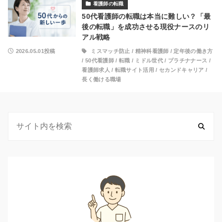
看護師の転職
50代看護師の転職は本当に難しい？「最
後の転職」を成功させる現役ナースのリ
アル戦略
2026.05.01投稿
ミスマッチ防止
/
精神科看護師
/
定年後の働き方
/
50代看護師
/
転職
/
ミドル世代
/
プラチナナース
/
看護師求人
/
転職サイト活用
/
セカンドキャリア
/
長く働ける職場