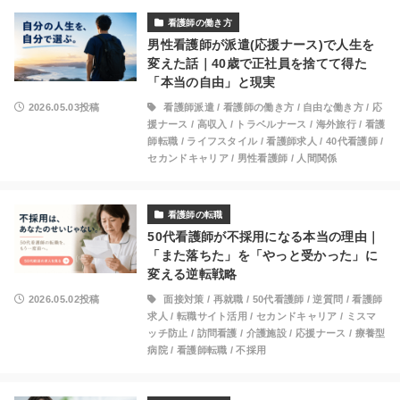
看護師の働き方
男性看護師が派遣(応援ナース)で人生を
変えた話｜40歳で正社員を捨てて得た
「本当の自由」と現実
2026.05.03投稿
看護師派遣
/
看護師の働き方
/
自由な働き方
/
応
援ナース
/
高収入
/
トラベルナース
/
海外旅行
/
看護
師転職
/
ライフスタイル
/
看護師求人
/
40代看護師
/
セカンドキャリア
/
男性看護師
/
人間関係
看護師の転職
50代看護師が不採用になる本当の理由｜
「また落ちた」を「やっと受かった」に
変える逆転戦略
2026.05.02投稿
面接対策
/
再就職
/
50代看護師
/
逆質問
/
看護師
求人
/
転職サイト活用
/
セカンドキャリア
/
ミスマ
ッチ防止
/
訪問看護
/
介護施設
/
応援ナース
/
療養型
病院
/
看護師転職
/
不採用