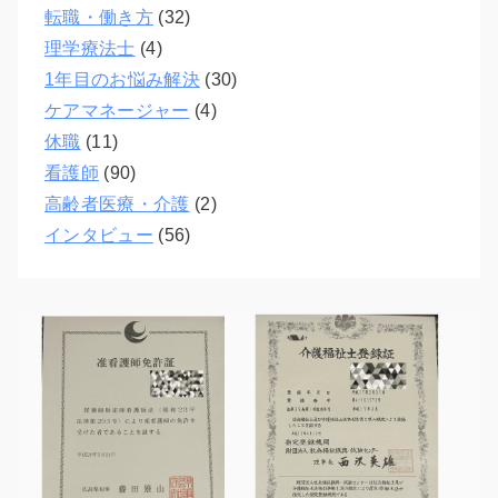
転職・働き方
(32)
理学療法士
(4)
1年目のお悩み解決
(30)
ケアマネージャー
(4)
休職
(11)
看護師
(90)
高齢者医療・介護
(2)
インタビュー
(56)