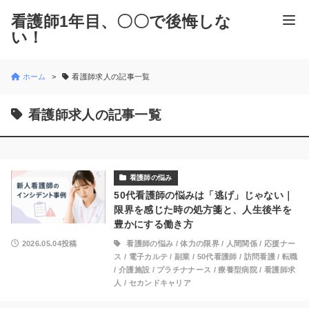
看護師1年目、〇〇で後悔しな
い！
ホーム
看護師求人の記事一覧
看護師求人の記事一覧
看護師の悩み
50代看護師の悩みは「逃げ」じゃない｜
限界を感じた時の処方箋と、人生後半を
豊かにする働き方
2026.05.04投稿
看護師の悩み
/
体力の限界
/
人間関係
/
応援ナー
ス
/
電子カルテ
/
副業
/
50代看護師
/
訪問看護
/
転職
/
介護施設
/
プラチナナース
/
療養型病院
/
看護師求
人
/
セカンドキャリア