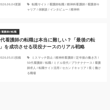
2026.06.04更新
転職サイト
/
看護師転職
/
精神科看護師
/
看護師キ
ャリア
/
体験談
/
インタビュー
/
精神科
看護師の転職
0代看護師の転職は本当に難しい？「最後の転
」を成功させる現役ナースのリアル戦略
2026.05.01投稿
ミスマッチ防止
/
精神科看護師
/
定年後の働き方
/
50代看護師
/
転職
/
ミドル世代
/
プラチナナース
/
看護
師求人
/
転職サイト活用
/
セカンドキャリア
/
長く働け
る職場