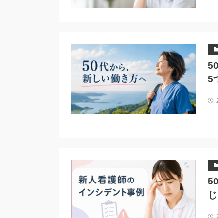
5
5
5
じ