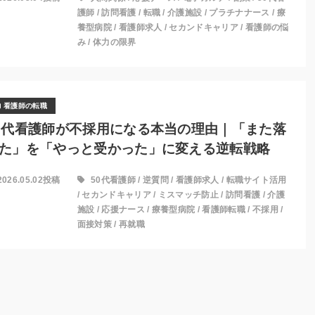
護師
/
訪問看護
/
転職
/
介護施設
/
プラチナナース
/
療
養型病院
/
看護師求人
/
セカンドキャリア
/
看護師の悩
み
/
体力の限界
看護師の転職
0代看護師が不採用になる本当の理由｜「また落
た」を「やっと受かった」に変える逆転戦略
2026.05.02投稿
50代看護師
/
逆質問
/
看護師求人
/
転職サイト活用
/
セカンドキャリア
/
ミスマッチ防止
/
訪問看護
/
介護
施設
/
応援ナース
/
療養型病院
/
看護師転職
/
不採用
/
面接対策
/
再就職