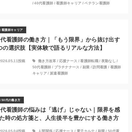
/
40代看護師
/
看護師キャリア
/
ベテラン看護師
看護師キャリア
0代看護師の働き方｜「もう限界」から抜け出す
つの選択肢【実体験で語るリアルな方法】
2026.05.11投稿
働き方改革
/
応援ナース
/
看護師転職
/
夜勤なし
/
50代看護師
/
プラチナナース
/
副業
/
訪問看護
/
看護師
キャリア
/
派遣看護師
50代の働き方
0代看護師の悩みは「逃げ」じゃない｜限界を感
た時の処方箋と、人生後半を豊かにする働き方
2026.05.04投稿
人間関係
/
応援ナース
/
電子カルテ
/
副業
/
50代看