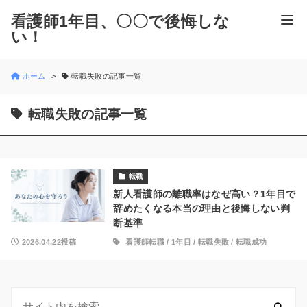
看護師1年目、〇〇で後悔しな
い！
ホーム
転職失敗の記事一覧
転職失敗の記事一覧
転職
新人看護師の離職率はなぜ高い？1年目で
辞めたくなる本当の理由と後悔しない判
断基準
2026.04.22投稿
看護師転職
/
1年目
/
転職失敗
/
転職成功