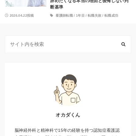
辞めたくなる本当の理由と後悔しない判
断基準
2026.04.22投稿
看護師転職
/
1年目
/
転職失敗
/
転職成功
オカダくん
脳神経外科と精神科で15年の経験を持つ認知症看護認