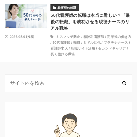
看護師の転職
50代看護師の転職は本当に難しい？「最
後の転職」を成功させる現役ナースのリ
アル戦略
2026.05.01投稿
ミスマッチ防止
/
精神科看護師
/
定年後の働き方
/
50代看護師
/
転職
/
ミドル世代
/
プラチナナース
/
看護師求人
/
転職サイト活用
/
セカンドキャリア
/
長く働ける職場