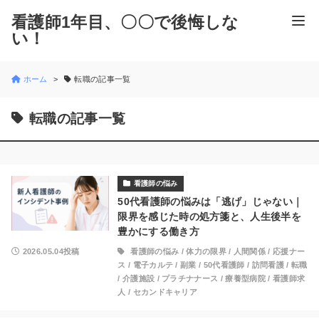
看護師1年目、〇〇で後悔しな
い！
ホーム
転職の記事一覧
転職の記事一覧
看護師の悩み
50代看護師の悩みは「逃げ」じゃない｜
限界を感じた時の処方箋と、人生後半を
豊かにする働き方
2026.05.04投稿
看護師の悩み
/
体力の限界
/
人間関係
/
応援ナー
ス
/
電子カルテ
/
副業
/
50代看護師
/
訪問看護
/
転職
/
介護施設
/
プラチナナース
/
療養型病院
/
看護師求
人
/
セカンドキャリア