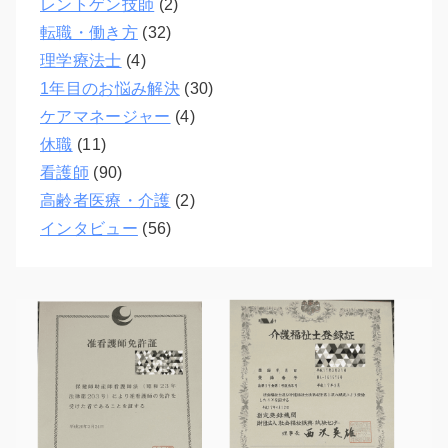
レントゲン技師
(2)
転職・働き方
(32)
理学療法士
(4)
1年目のお悩み解決
(30)
ケアマネージャー
(4)
休職
(11)
看護師
(90)
高齢者医療・介護
(2)
インタビュー
(56)