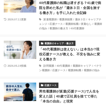
40代看護師の転職は遅すぎる？41歳で病
院を辞めた私が「週休３日・全国を旅す
る働き方」を手に入れた全記録
2026.07.11更新
派遣看護師
/
看護師副業
/
週休３日
/
キャリアチ
ェンジ
/
応援ナース
/
看護師転職
/
夜勤なし
/
看護師
の悩み
/
看護師の働き方
/
40代看護師
看護師のキャリア・働き方
「40代看護師は使えない」は本当か?現
役応援ナースが教える、不安を強みに変
える働き方
2026.05.19投稿
訪問看護
/
40代看護師
/
看護師キャリア
/
ベテラ
ン看護師
/
応援ナース
/
看護師転職
/
看護師の悩み
応援ナース
男性看護師が派遣(応援ナース)で人生を
変えた話｜40歳で正社員を捨てて得た
「本当の自由」と現実