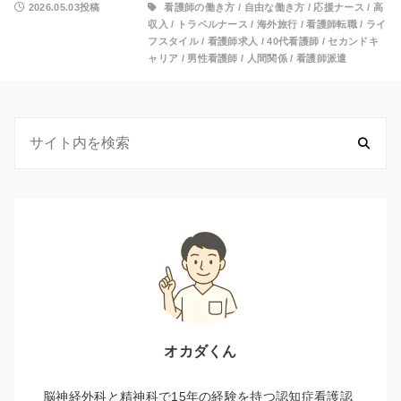
2026.05.03投稿
看護師の働き方
/
自由な働き方
/
応援ナース
/
高
収入
/
トラベルナース
/
海外旅行
/
看護師転職
/
ライ
フスタイル
/
看護師求人
/
40代看護師
/
セカンドキ
ャリア
/
男性看護師
/
人間関係
/
看護師派遣
オカダくん
脳神経外科と精神科で15年の経験を持つ認知症看護認