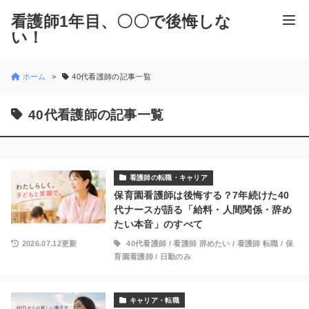
看護師1年目、〇〇で後悔しな
い！
ホーム
40代看護師の記事一覧
40代看護師の記事一覧
看護師の転職・キャリア
保育園看護師は後悔する？7年続けた40
代ナースが語る「給料・人間関係・辞め
たい本音」のすべて
2026.07.12更新
40代看護師
/
看護師 辞めたい
/
看護師 転職
/
保
育園看護師
/
日勤のみ
キャリア・転職