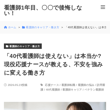
看護師1年目、〇〇で後悔しな
い！
ホーム
看護師のキャリア・働き方
「40代看護師は使えない」は本当
看護師のキャリア・働き方
「40代看護師は使えない」は本当か?
現役応援ナースが教える、不安を強み
に変える働き方
2026.05.19投稿
応援ナース
/
看護師転職
/
看護師の悩み
/
訪問看
護
/
40代看護師
/
看護師キャリア
/
ベテラン看護師