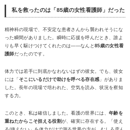
私を救ったのは「85歳の女性看護師」だった
精神科の現場で、不安定な患者さんから襲われそうにな
った瞬間がありました。瞬時に応援を呼んだとき、誰よ
りも早く駆けつけてくれたのは——なんと
85歳の女性看
護師
だったのです。
体力では若手に到底かなわないはずの彼女。でも、彼女
には「
そこにいるだけで助けを呼べる存在感
」がありま
した。長年の現場で培われた、空気を読み、状況を察知
する力。
このとき、私は確信しました。看護の世界には、
年齢を
重ねたからこそ担える役割
が、確実に存在する。「使え
る/使えない」を体力だけで測る世界の方が、むしろ歪ん