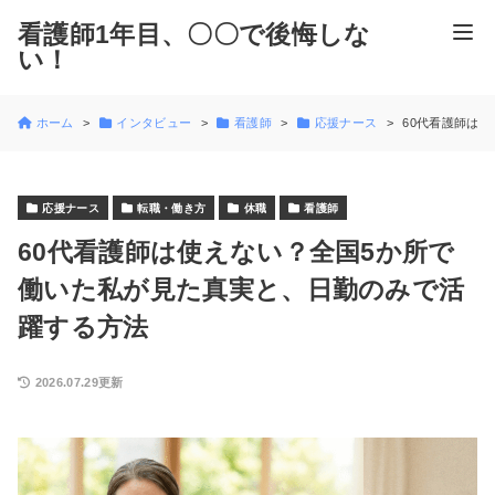
看護師1年目、〇〇で後悔しな
い！
ホーム
インタビュー
看護師
応援ナース
60代看護師は
応援ナース
転職・働き方
休職
看護師
60代看護師は使えない？全国5か所で
働いた私が見た真実と、日勤のみで活
躍する方法
2026.07.29更新