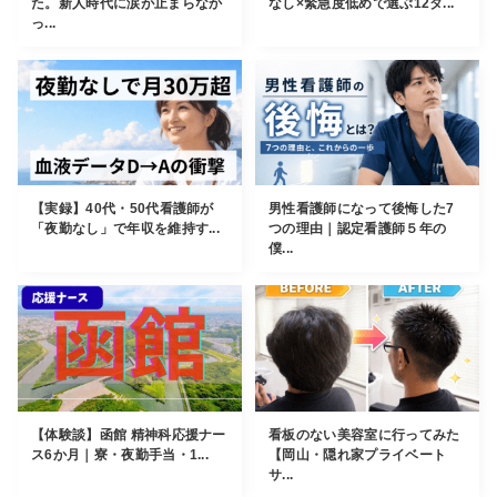
た。新人時代に涙が止まらなか
なし×緊急度低めで選ぶ12タ...
っ...
【実録】40代・50代看護師が
男性看護師になって後悔した7
「夜勤なし」で年収を維持す...
つの理由｜認定看護師５年の
僕...
【体験談】函館 精神科応援ナー
看板のない美容室に行ってみた
ス6か月｜寮・夜勤手当・1...
【岡山・隠れ家プライベート
サ...