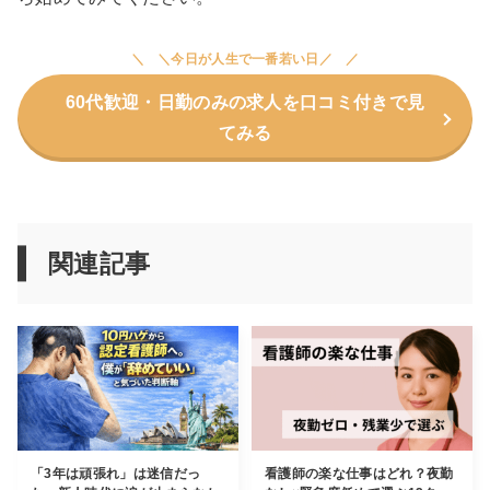
＼今日が人生で一番若い日／
60代歓迎・日勤のみの求人を口コミ付きで見
てみる
関連記事
「3年は頑張れ」は迷信だっ
看護師の楽な仕事はどれ？夜勤