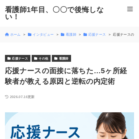
看護師1年目、〇〇で後悔しな
い！
ホーム
インタビュー
看護師
応援ナース
応援ナースの面
応援ナース
その他
看護師
応援ナースの面接に落ちた…5ヶ所経
験者が教える原因と逆転の内定術
2026.07.16更新