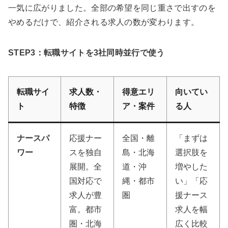
一気に広がりました。全部の希望を同じ重さで出すのを
やめるだけで、紹介される求人の数が変わります。
STEP3：転職サイトを3社同時並行で使う
転職サイ
求人数・
得意エリ
向いてい
ト
特徴
ア・案件
る人
ナースパ
応援ナー
全国・離
「まずは
ワー
スを独自
島・北海
選択肢を
展開。全
道・沖
増やした
国対応で
縄・都市
い」「応
求人が豊
圏
援ナース
富。都市
求人を幅
圏・北海
広く比較