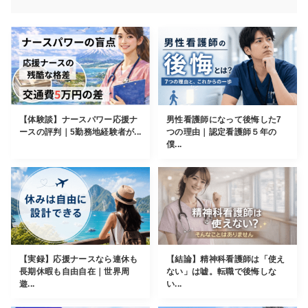
【体験談】ナースパワー応援ナ
男性看護師になって後悔した7
ースの評判｜5勤務地経験者が...
つの理由｜認定看護師５年の
僕...
【実録】応援ナースなら連休も
【結論】精神科看護師は「使え
長期休暇も自由自在｜世界周
ない」は嘘。転職で後悔しな
遊...
い...