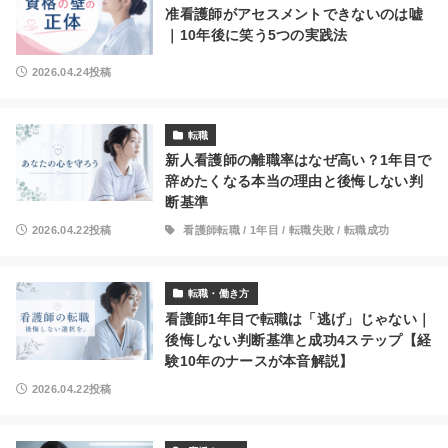
准看護師がアセスメントできないのは嘘
｜10年後に笑う5つの実践法
2026.04.24投稿
転職
新人看護師の離職率はなぜ高い？1年目で
辞めたくなる本当の理由と後悔しない判
断基準
2026.04.22投稿
看護師転職
/
1年目
/
転職失敗
/
転職成功
転職・働き方
看護師1年目で転職は「逃げ」じゃない｜
後悔しない判断基準と成功4ステップ【経
験10年のナースが本音解説】
2026.04.22投稿