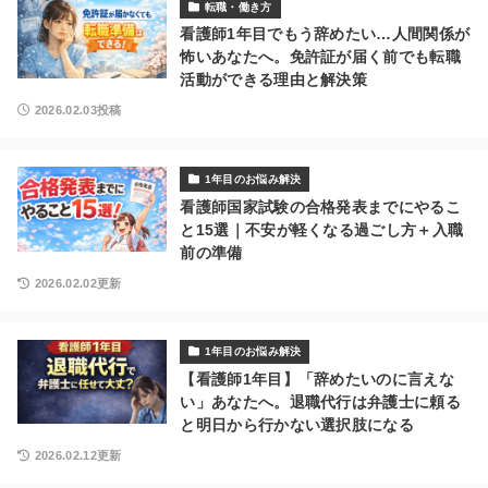
転職・働き方
看護師1年目でもう辞めたい…人間関係が
怖いあなたへ。免許証が届く前でも転職
活動ができる理由と解決策
2026.02.03投稿
1年目のお悩み解決
看護師国家試験の合格発表までにやるこ
と15選｜不安が軽くなる過ごし方＋入職
前の準備
2026.02.02更新
1年目のお悩み解決
【看護師1年目】「辞めたいのに言えな
い」あなたへ。退職代行は弁護士に頼る
と明日から行かない選択肢になる
2026.02.12更新