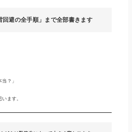
雷回避の全手順」まで全部書きます
」
本当？」
思います。