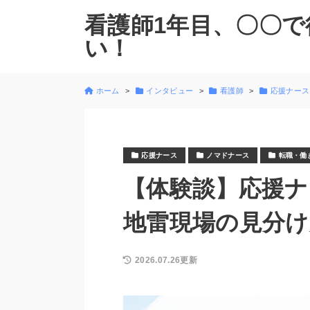
看護師1年目、〇〇で
い！
ホーム
インタビュー
看護師
応援ナース
応援ナース
ノマドナース
転職・働
【体験談】応援ナ
地雷現場の見分け
2026.07.26更新