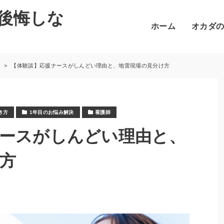
後悔しな
ホーム
オカダ
【体験談】応援ナースがしんどい理由と、地雷現場の見分け方
き方
1年目のお悩み解決
看護師
ースがしんどい理由と、
方