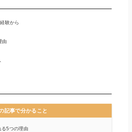
た経験から
理由
ト
の記事で分かること
る5つの理由