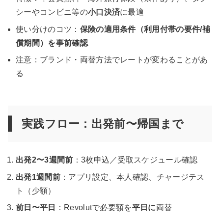
シーやコンビニ等の
小口決済
に最適
使い分けのコツ：
保険の適用条件（利用付帯の要件/補
償期間）を事前確認
注意：ブランド・両替方法でレートが変わることがあ
る
実践フロー：出発前〜帰国まで
出発2〜3週間前
：3枚申込／受取スケジュール確認
出発1週間前
：アプリ設定、本人確認、チャージテス
ト（少額）
前日〜平日
：Revolutで必要額を
平日に
両替