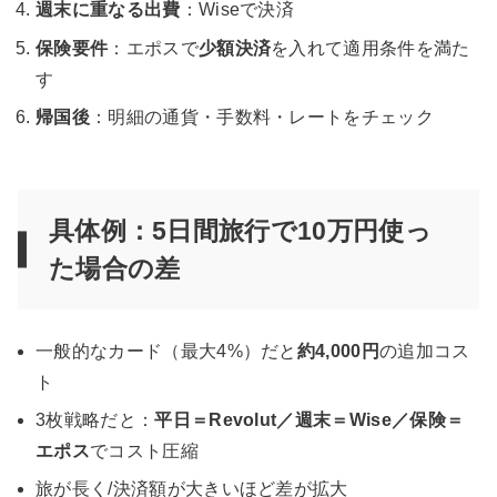
週末に重なる出費
：Wiseで決済
保険要件
：エポスで
少額決済
を入れて適用条件を満た
す
帰国後
：明細の通貨・手数料・レートをチェック
具体例：5日間旅行で10万円使っ
た場合の差
一般的なカード（最大4%）だと
約4,000円
の追加コス
ト
3枚戦略だと：
平日＝Revolut／週末＝Wise／保険＝
エポス
でコスト圧縮
旅が長く/決済額が大きいほど差が拡大