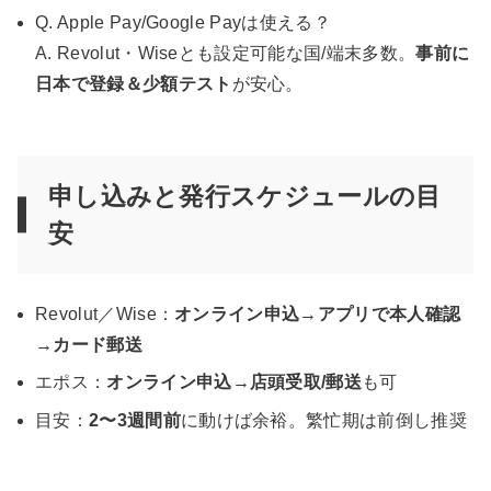
Q. Apple Pay/Google Payは使える？
A. Revolut・Wiseとも設定可能な国/端末多数。
事前に
日本で登録＆少額テスト
が安心。
申し込みと発行スケジュールの目
安
Revolut／Wise：
オンライン申込→アプリで本人確認
→カード郵送
エポス：
オンライン申込→店頭受取/郵送
も可
目安：
2〜3週間前
に動けば余裕。繁忙期は前倒し推奨