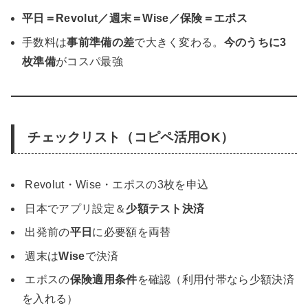
平日＝Revolut／週末＝Wise／保険＝エポス
手数料は
事前準備の差
で大きく変わる。
今のうちに3
枚準備
がコスパ最強
チェックリスト（コピペ活用OK）
Revolut・Wise・エポスの3枚を申込
日本でアプリ設定＆
少額テスト決済
出発前の
平日
に必要額を両替
週末は
Wise
で決済
エポスの
保険適用条件
を確認（利用付帯なら少額決済
を入れる）