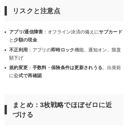
リスクと注意点
アプリ/通信障害
：オフライン決済の備えに
サブカード
と
少額の現金
不正利用
：アプリの
即時ロック
機能、通知オン、限度
額下げ
規約変更
：
手数料・保険条件は更新されうる
。出発前
に
公式で再確認
まとめ：3枚戦略でほぼゼロに近
づける