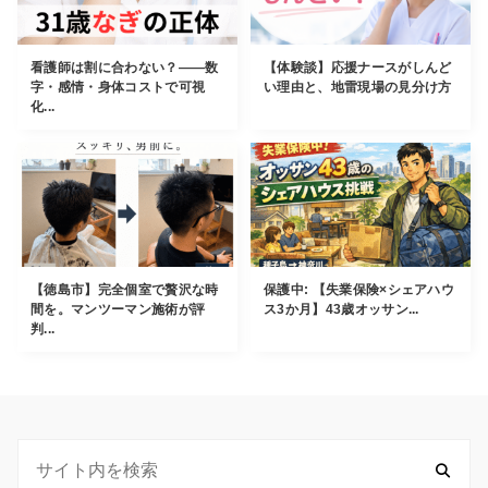
看護師は割に合わない？——数
【体験談】応援ナースがしんど
字・感情・身体コストで可視
い理由と、地雷現場の見分け方
化...
【徳島市】完全個室で贅沢な時
保護中: 【失業保険×シェアハウ
間を。マンツーマン施術が評
ス3か月】43歳オッサン...
判...