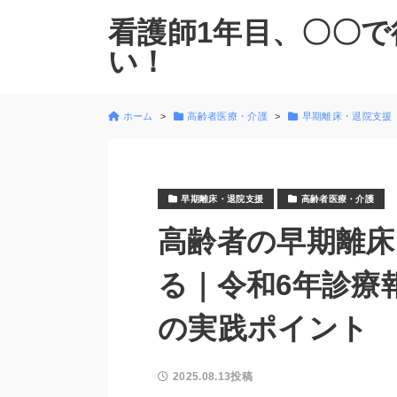
看護師1年目、〇〇で
い！
ホーム
高齢者医療・介護
早期離床・退院支援
早期離床・退院支援
高齢者医療・介護
高齢者の早期離床
る｜令和6年診療
の実践ポイント
2025.08.13投稿