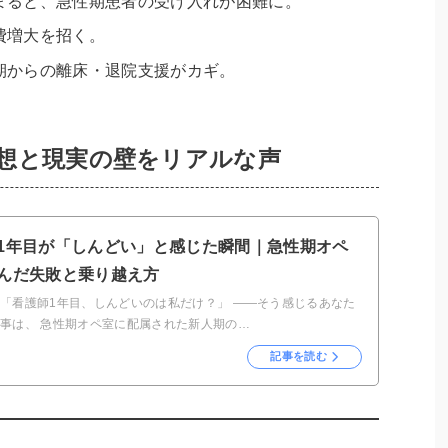
まると、急性期患者の受け入れが困難に。
費増大を招く。
期からの離床・退院支援がカギ。
想と現実の壁をリアルな声
1年目が「しんどい」と感じた瞬間｜急性期オペ
んだ失敗と乗り越え方
 「看護師1年目、しんどいのは私だけ？」 ——そう感じるあなた
記事は、 急性期オペ室に配属された新人期の…
記事を読む