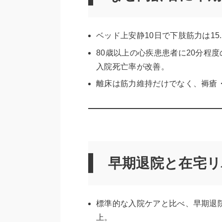
ベッド上安静10日で下肢筋力は15
80歳以上の心疾患患者に20分程
入院死亡率が改善。
離床は筋力維持だけでなく、褥瘡
早期退院と在宅リ
標準的な入院ケアと比べ、早期退
上。