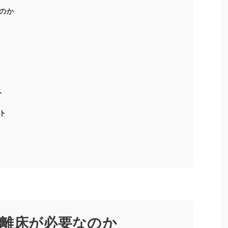
のか
ト
ト
離床が必要なのか