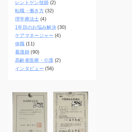
レントゲン技師
(2)
転職・働き方
(32)
理学療法士
(4)
1年目のお悩み解決
(30)
ケアマネージャー
(4)
休職
(11)
看護師
(90)
高齢者医療・介護
(2)
インタビュー
(56)