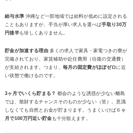
給与水準
沖縄など一部地域では給料が低めに設定される
こともありますが、手当が厚い求人を選べば
手取り30万
円後半
も珍しくありません。
貯金が加速する理由
多くの求人で家具・家電つきの寮が
完備されており、家賃補助や赴任費用（往復の交通費）
が支給されます。つまり、
毎月の固定費がほぼゼロ
に近
い状態で働けるのです。
3ヶ月でいくら貯まる？
都会のような誘惑が少ない離島
では、散財するチャンスそのものが少ない（笑）。意識
しなくても自然とお金が貯まります。うまくいけば６
ヶ
月で100万円近い貯金
も十分狙えます。