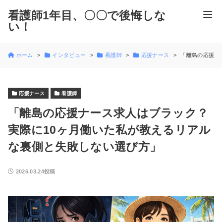
看護師1年目、〇〇で後悔しな
い！
ホーム
インタビュー
看護師
応援ナース
「離島の応援ナ
応援ナース
看護師
「離島の応援ナース求人はブラック？
実際に10ヶ月働いた私が教えるリアル
な裏側と失敗しない選び方」
2026.03.24投稿