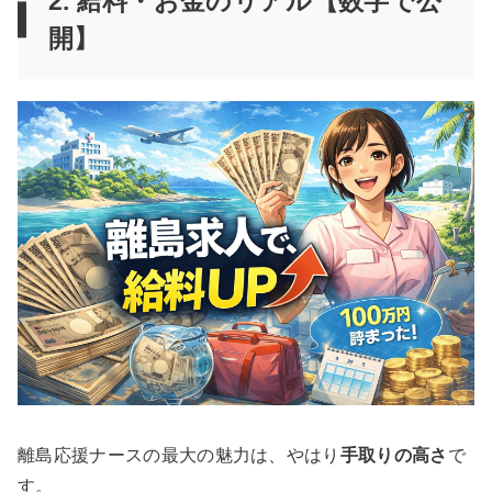
2. 給料・お金のリアル【数字で公
開】
離島応援ナースの最大の魅力は、やはり
手取りの高さ
で
す。