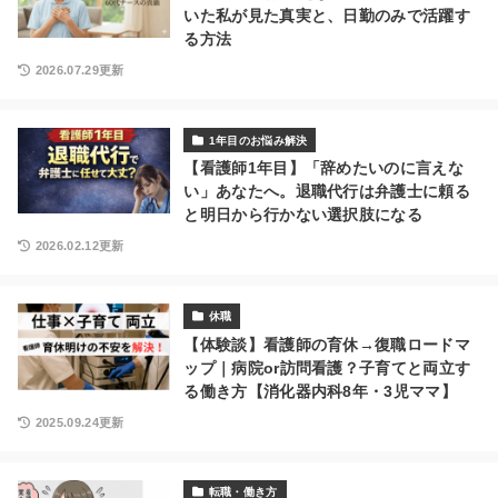
いた私が見た真実と、日勤のみで活躍す
る方法
2026.07.29更新
1年目のお悩み解決
【看護師1年目】「辞めたいのに言えな
い」あなたへ。退職代行は弁護士に頼る
と明日から行かない選択肢になる
2026.02.12更新
休職
【体験談】看護師の育休→復職ロードマ
ップ｜病院or訪問看護？子育てと両立す
る働き方【消化器内科8年・3児ママ】
2025.09.24更新
転職・働き方