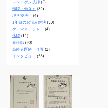
レントゲン技師
(2)
転職・働き方
(32)
理学療法士
(4)
1年目のお悩み解決
(30)
ケアマネージャー
(4)
休職
(11)
看護師
(90)
高齢者医療・介護
(2)
インタビュー
(56)