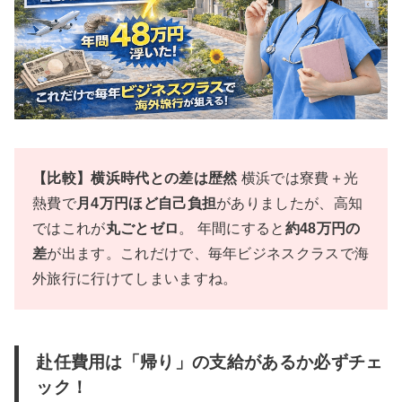
【比較】横浜時代との差は歴然
横浜では寮費＋光
熱費で
月4万円ほど自己負担
がありましたが、高知
ではこれが
丸ごとゼロ
。 年間にすると
約48万円の
差
が出ます。これだけで、毎年ビジネスクラスで海
外旅行に行けてしまいますね。
赴任費用は「帰り」の支給があるか必ずチェ
ック！