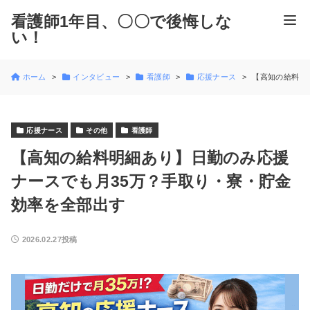
看護師1年目、〇〇で後悔しな
い！
ホーム
インタビュー
看護師
応援ナース
【高知の給料明
応援ナース
その他
看護師
【高知の給料明細あり】日勤のみ応援
ナースでも月35万？手取り・寮・貯金
効率を全部出す
2026.02.27投稿