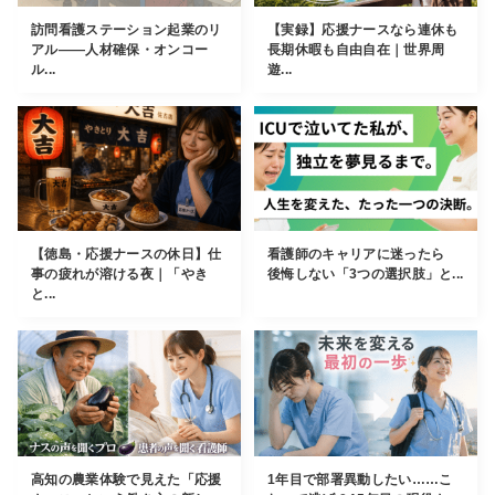
訪問看護ステーション起業のリ
【実録】応援ナースなら連休も
アル――人材確保・オンコー
長期休暇も自由自在｜世界周
ル...
遊...
【徳島・応援ナースの休日】仕
看護師のキャリアに迷ったら
事の疲れが溶ける夜｜「やき
後悔しない「3つの選択肢」と...
と...
高知の農業体験で見えた「応援
1年目で部署異動したい……こ