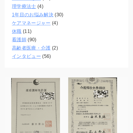
理学療法士
(4)
1年目のお悩み解決
(30)
ケアマネージャー
(4)
休職
(11)
看護師
(90)
高齢者医療・介護
(2)
インタビュー
(56)