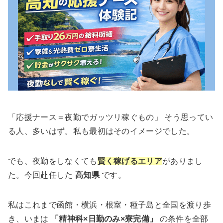
「応援ナース＝夜勤でガッツリ稼ぐもの」 そう思ってい
る人、多いはず。私も最初はそのイメージでした。
でも、夜勤をしなくても
賢く稼げる
エリア
がありまし
た。今回赴任した
高知県
です。
私はこれまで函館・横浜・根室・種子島と全国を渡り歩
き、いまは
「精神科×日勤のみ×寮完備」
の条件を全部