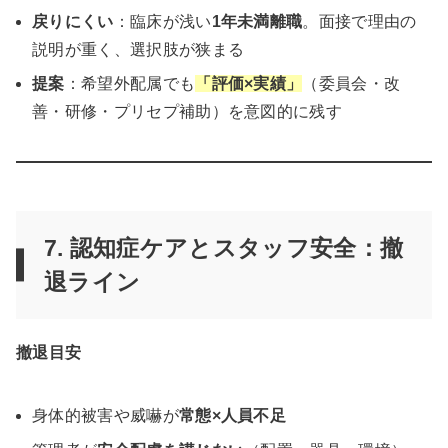
戻りにくい
：臨床が浅い
1年未満離職
。面接で理由の
説明が重く、選択肢が狭まる
提案
：希望外配属でも
「評価×実績」
（委員会・改
善・研修・プリセプ補助）を意図的に残す
7. 認知症ケアとスタッフ安全：撤
退ライン
撤退目安
身体的被害や威嚇が
常態×人員不足