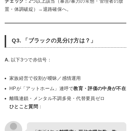
チェック
：2つ以上該当（暴言/暴力の常態・管理者の放
置・体調破綻）→退路確保へ。
Q3. 「ブラックの見分け方は？」
A.
以下3つで赤信号：
家族経営で役割が曖昧／感情運用
HPが「アットホーム」連呼で
教育・評価の中身が不在
離職連鎖・メンタル不調多発・代替要員ゼロ
ひとこと質問
：