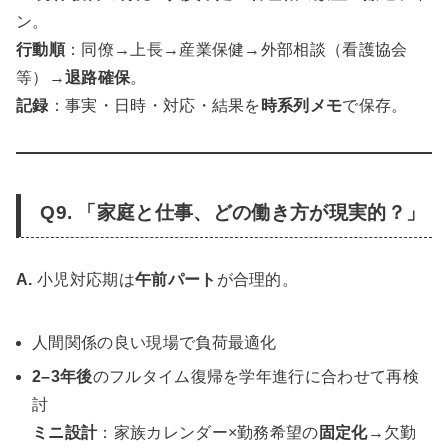
ン。
行動順
：同僚→上長→産業保健→外部相談（看護協会
等）→
退路確保
。
記録
：事実・日時・対応・結果を
時系列メモ
で保存。
Q9. 「家庭と仕事、どの働き方が現実的？」
A.
小児対応期は
午前パート
が合理的。
人間関係の良い現場で負荷最適化
2–3年後
のフルタイム復帰を学年進行に合わせて再検
討
ミニ設計
：家族カレンダー×勤務希望の
固定化
→欠勤