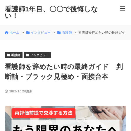
看護師1年目、〇〇で後悔しな
い！
ホーム
インタビュー
看護師
看護師を辞めたい時の最終ガイド
看護師
インタビュー
看護師を辞めたい時の最終ガイド 判
断軸・ブラック見極め・面接台本
2025.10.28更新