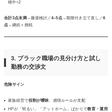
積中=2
合計3点未満
→撤退検討／
4–5点
→期限付き立て直し／
6
点
→継続＋挑戦
3. ブラック職場の見分け方と
試し
勤務の交渉文
危険サイン
家族経営で
役割が曖昧
、感情ルールが支配
HPが「明るい」「アットホーム」ばかりで
教育・運用