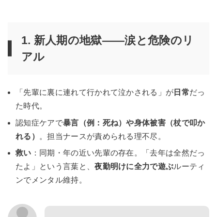
1. 新人期の地獄——涙と危険のリ
アル
「先輩に裏に連れて行かれて泣かされる」が
日常
だっ
た時代。
認知症ケアで
暴言（例：死ね）や身体被害（杖で叩か
れる）
。担当ナースが責められる理不尽。
救い
：同期・年の近い先輩の存在。「去年は全然だっ
たよ」という言葉と、
夜勤明けに全力で遊ぶ
ルーティ
ンでメンタル維持。