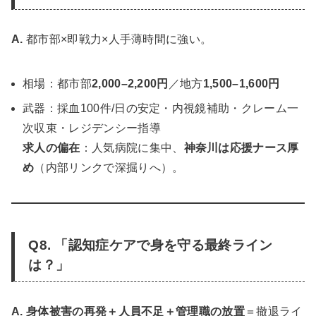
A.
都市部×即戦力×人手薄時間に強い。
相場：都市部
2,000–2,200円
／地方
1,500–1,600円
武器：採血100件/日の安定・内視鏡補助・クレーム一
次収束・レジデンシー指導
求人の偏在
：人気病院に集中、
神奈川は応援ナース厚
め
（内部リンクで深掘りへ）。
Q8. 「認知症ケアで身を守る最終ライン
は？」
A.
身体被害の再発＋人員不足＋管理職の放置
＝撤退ライ