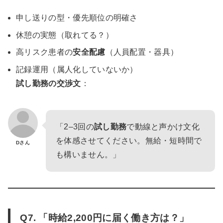
申し送りの型・優先順位の明確さ
休憩の実態（取れてる？）
高リスク患者の
安全配慮
（人員配置・器具）
記録運用（属人化していないか）
試し勤務の交渉文
：
「2–3回の
試し勤務
で動線と声かけ文化
を体感させてください。無給・短時間で
Dさん
も構いません。」
Q7. 「時給2,200円に届く働き方は？」