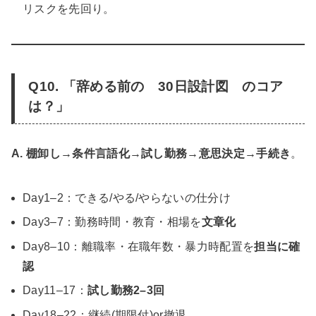
リスクを先回り。
Q10. 「辞める前の 30日設計図 のコア
は？」
A.
棚卸し→条件言語化→試し勤務→意思決定→手続き
。
Day1–2：できる/やる/やらないの仕分け
Day3–7：勤務時間・教育・相場を
文章化
Day8–10：離職率・在職年数・暴力時配置を
担当に確
認
Day11–17：
試し勤務2–3回
Day18–22：継続(期限付)or撤退