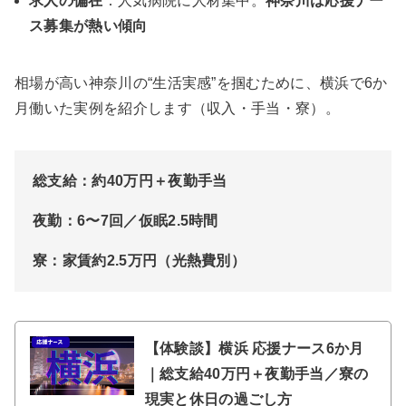
求人の偏在
：人気病院に人材集中。
神奈川は応援ナー
ス募集が熱い傾向
相場が高い神奈川の“生活実感”を掴むために、横浜で6か
月働いた実例を紹介します（収入・手当・寮）。
総支給：約40万円＋夜勤手当
夜勤：6〜7回／仮眠2.5時間
寮：家賃約2.5万円（光熱費別）
【体験談】横浜 応援ナース6か月
｜総支給40万円＋夜勤手当／寮の
現実と休日の過ごし方