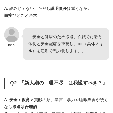
A.
詰みじゃない。ただし
説明責任
は重くなる。
面接ひとこと台本
：
「安全と健康のため撤退。次職では教育
体制と安全配慮を重視し、○○（具体スキ
Dさん
ル）を短期で戦力化します。」
Q2. 「新人期の 理不尽 は我慢すべき？」
A.
安全＞教育＞貢献
の順。暴言・暴力や睡眠障害が続く
なら
撤退は合理的
。