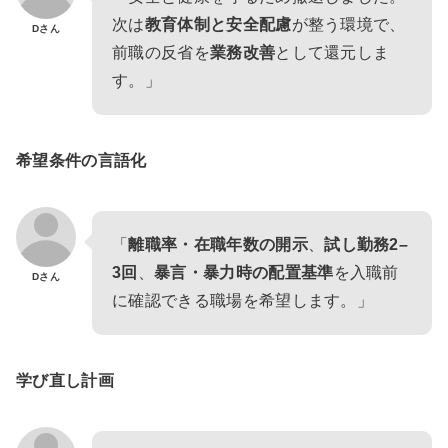
次は
教育体制と安全配慮
が整う環境で、
Dさん
前職の反省を
業務改善
として還元しま
す。」
希望条件の言語化
「
離職率・在職年数の開示
、
試し勤務2–
3回
、
暴言・暴力時の配置基準
を入職前
Dさん
に確認できる職場を希望します。」
学び直し計画