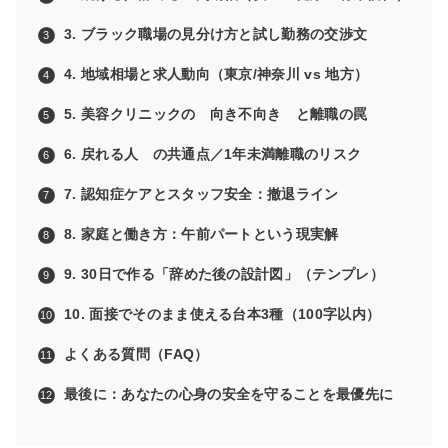
3. ブラック職場の見分け方と
試し勤務の交渉文
4. 地域相場と求人動向（東京/神奈川 vs 地方）
5. 美容クリニックの 向き不向き と離職の罠
6. 戻れる人 の共通点／
1年未満離職のリスク
7. 認知症ケアとスタッフ安全：撤退ライン
8. 家庭と働き方：午前パートという現実解
9.
30日で作る「辞めた後の設計図」
（テンプレ）
10. 面接でそのまま使える
台本3種（100字以内）
よくある質問（FAQ）
最後に：あなたの心身の安全を守ることを最優先に