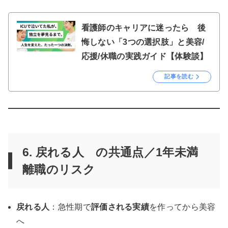
看護師のキャリアに迷ったら 後
悔しない「3つの選択肢」と美容/
応援/休職の実践ガイド【体験談】
記事を読む
6. 戻れる人 の共通点／
1年未満
離職のリスク
戻れる人
：急性期で
評価される実績
を作ってから美容
へ