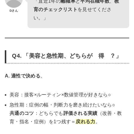
「直近1年の
離職率
と
平均在職年数
、
教
育のチェックリスト
を見せてくださ
Dさん
い。」
Q4. 「美容と急性期、どちらが 得 ？」
A.
適性で決める
。
美容：接客×ルーティン×数値管理が好きなら○
急性期：症例の幅・判断力を磨き続けたいなら○
共通のコツ
：どちらでも
評価される実績
（改善・教
育・指名・症例）を1つ残す＝
戻れる力
。