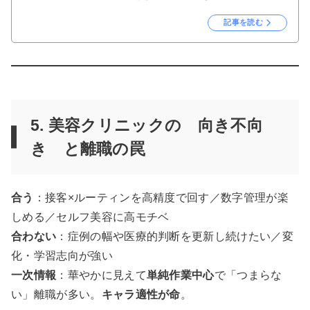
記事を読む
5. 美容クリニックの 向き不向
き と離職の罠
合う
：接客×ルーティンを高精度で回す／数字管理が楽
しめる／セルフ美容に高モチベ
合わない
：症例の幅や医療的判断を更新し続けたい／変
化・学習志向が強い
一次情報
：華やかに見えて
単純作業中心
で「つまらな
い」離職が多い。
キャラ適性が命
。