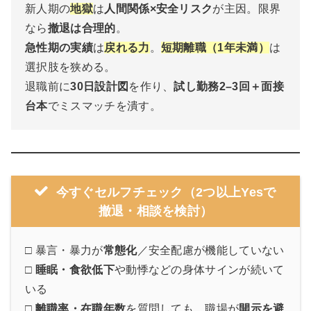
新人期の
地獄
は
人間関係×安全リスク
が主因。限界
なら
撤退は合理的
。
急性期の実績
は
戻れる力
。
短期離職（1年未満）
は
選択肢を狭める。
退職前に
30日設計図
を作り、
試し勤務2–3回＋面接
台本
でミスマッチを潰す。
今すぐセルフチェック（2つ以上Yesで
撤退・相談を検討）
□ 暴言・暴力が
常態化
／安全配慮が機能していない
□
睡眠・食欲低下
や動悸などの身体サインが続いて
いる
□
離職率・在職年数
を質問しても、職場が
開示を避