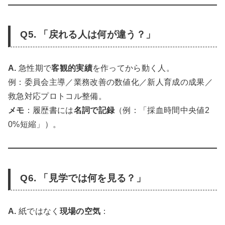
Q5. 「戻れる人は何が違う？」
A.
急性期で
客観的実績
を作ってから動く人。
例：委員会主導／業務改善の数値化／新人育成の成果／
救急対応プロトコル整備。
メモ
：履歴書には
名詞で記録
（例：「採血時間中央値2
0%短縮」）。
Q6. 「見学では何を見る？」
A.
紙ではなく
現場の空気
：