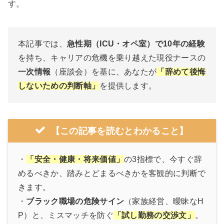
す。
本記事では、
急性期（ICU・オペ室）で10年の経験
を持ち、キャリアの危機を乗り越えた現役ナースの
一次情報
（座談会）を基に、あなたが
「辞めて後悔
しないための判断軸」
を提供します。
【この記事を読むとわかること】
・
「安全・健康・将来価値」
の3指標で、今すぐ辞
めるべきか、踏みとどまるべきかを客観的に判断で
きます。
・
ブラック職場の危険サイン
（家族経営、曖昧なH
P）と、ミスマッチを防ぐ
「試し勤務の交渉文」
。