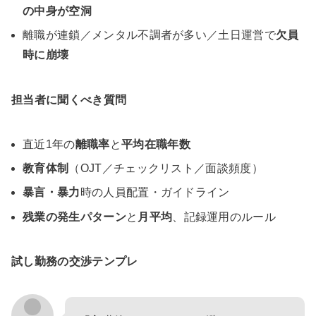
の中身が空洞
離職が連鎖／メンタル不調者が多い／土日運営で
欠員
時に崩壊
担当者に聞くべき質問
直近1年の
離職率
と
平均在職年数
教育体制
（OJT／チェックリスト／面談頻度）
暴言・暴力
時の人員配置・ガイドライン
残業の発生パターン
と
月平均
、記録運用のルール
試し勤務の交渉テンプレ