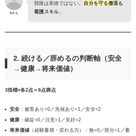
我慢は美徳ではない。
自分を守る撤退
も
看護スキル
。
Dさん
2. 続ける／辞めるの判断軸（安全
→健康→将来価値）
3指標×各2点＝6点満点
安全
：被害あり=0／兆候あり=1／安全=2
健康
：破綻=0／注意=1／良好=2
将来価値
（経験蓄積・戻れる力）：無=0／部分=1／蓄