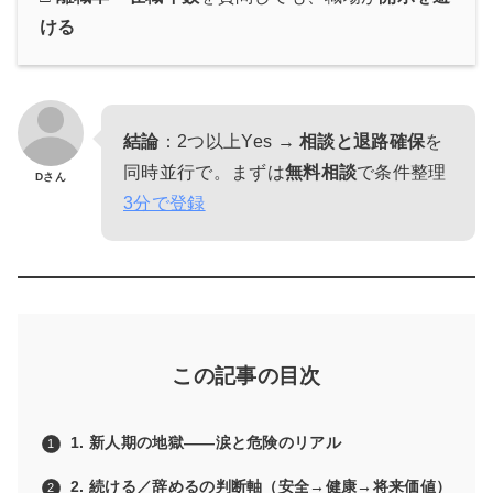
ける
結論
：2つ以上Yes →
相談と退路確保
を
同時並行で。まずは
無料相談
で条件整理
Dさん
3分で登録
この記事の目次
1. 新人期の地獄——涙と危険のリアル
2. 続ける／辞めるの判断軸（安全→健康→将来価値）