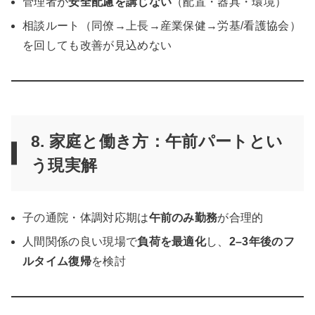
管理者が
安全配慮を講じない
（配置・器具・環境）
相談ルート（同僚→上長→産業保健→労基/看護協会）
を回しても改善が見込めない
8. 家庭と働き方：午前パートとい
う現実解
子の通院・体調対応期は
午前のみ勤務
が合理的
人間関係の良い現場で
負荷を最適化
し、
2–3年後のフ
ルタイム復帰
を検討