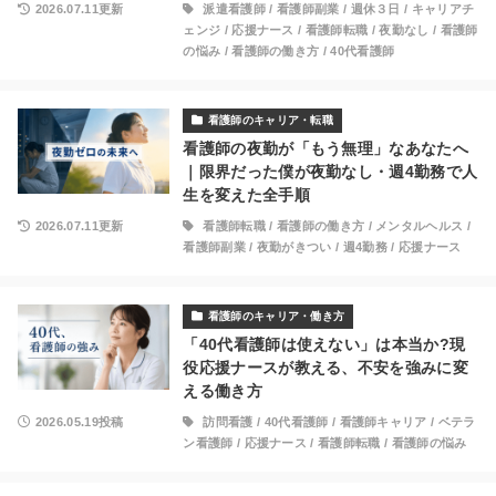
2026.07.11更新
派遣看護師
/
看護師副業
/
週休３日
/
キャリアチ
ェンジ
/
応援ナース
/
看護師転職
/
夜勤なし
/
看護師
の悩み
/
看護師の働き方
/
40代看護師
看護師のキャリア・転職
看護師の夜勤が「もう無理」なあなたへ
｜限界だった僕が夜勤なし・週4勤務で人
生を変えた全手順
2026.07.11更新
看護師転職
/
看護師の働き方
/
メンタルヘルス
/
看護師副業
/
夜勤がきつい
/
週4勤務
/
応援ナース
看護師のキャリア・働き方
「40代看護師は使えない」は本当か?現
役応援ナースが教える、不安を強みに変
える働き方
2026.05.19投稿
訪問看護
/
40代看護師
/
看護師キャリア
/
ベテラ
ン看護師
/
応援ナース
/
看護師転職
/
看護師の悩み