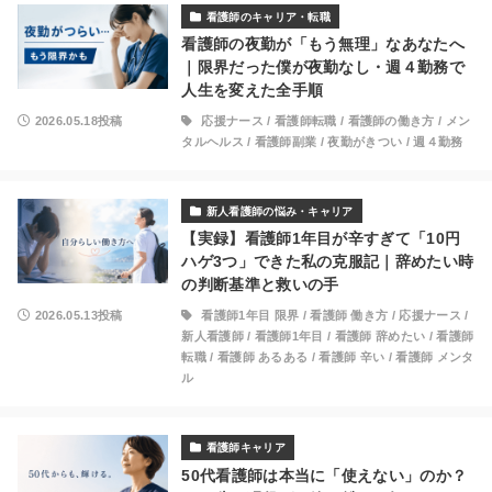
看護師のキャリア・転職
看護師の夜勤が「もう無理」なあなたへ
｜限界だった僕が夜勤なし・週４勤務で
人生を変えた全手順
2026.05.18投稿
応援ナース
/
看護師転職
/
看護師の働き方
/
メン
タルヘルス
/
看護師副業
/
夜勤がきつい
/
週４勤務
新人看護師の悩み・キャリア
【実録】看護師1年目が辛すぎて「10円
ハゲ3つ」できた私の克服記｜辞めたい時
の判断基準と救いの手
2026.05.13投稿
看護師1年目 限界
/
看護師 働き方
/
応援ナース
/
新人看護師
/
看護師1年目
/
看護師 辞めたい
/
看護師
転職
/
看護師 あるある
/
看護師 辛い
/
看護師 メンタ
ル
看護師キャリア
50代看護師は本当に「使えない」のか？