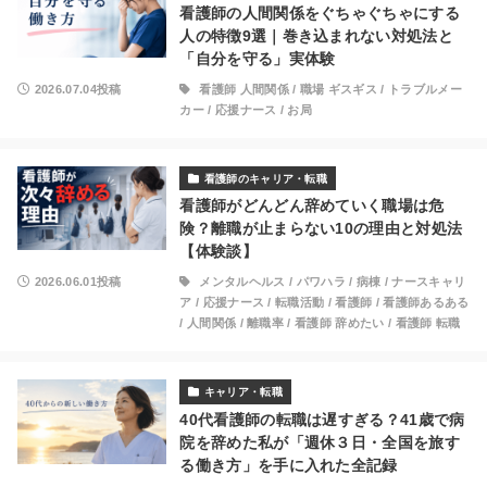
看護師の人間関係をぐちゃぐちゃにする
人の特徴9選｜巻き込まれない対処法と
「自分を守る」実体験
2026.07.04投稿
看護師 人間関係
/
職場 ギスギス
/
トラブルメー
カー
/
応援ナース
/
お局
看護師のキャリア・転職
看護師がどんどん辞めていく職場は危
険？離職が止まらない10の理由と対処法
【体験談】
2026.06.01投稿
メンタルヘルス
/
パワハラ
/
病棟
/
ナースキャリ
ア
/
応援ナース
/
転職活動
/
看護師
/
看護師あるある
/
人間関係
/
離職率
/
看護師 辞めたい
/
看護師 転職
キャリア・転職
40代看護師の転職は遅すぎる？41歳で病
院を辞めた私が「週休３日・全国を旅す
る働き方」を手に入れた全記録