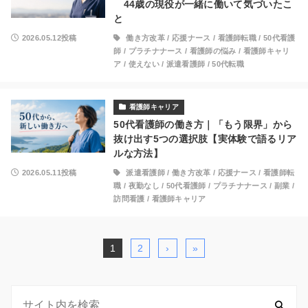
44歳の現役が一緒に働いて気づいたこ
と
2026.05.12投稿
働き方改革
/
応援ナース
/
看護師転職
/
50代看護
師
/
プラチナナース
/
看護師の悩み
/
看護師キャリ
ア
/
使えない
/
派遣看護師
/
50代転職
看護師キャリア
50代看護師の働き方｜「もう限界」から
抜け出す5つの選択肢【実体験で語るリア
ルな方法】
2026.05.11投稿
派遣看護師
/
働き方改革
/
応援ナース
/
看護師転
職
/
夜勤なし
/
50代看護師
/
プラチナナース
/
副業
/
訪問看護
/
看護師キャリア
1
2
›
»