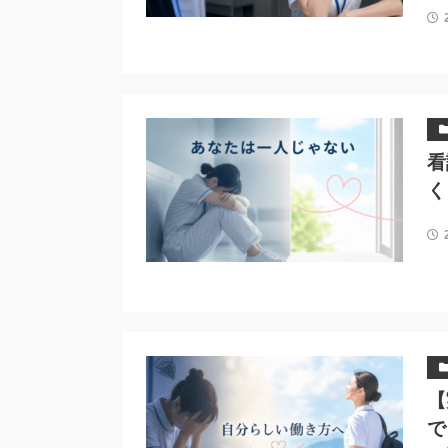
看
く
【
で