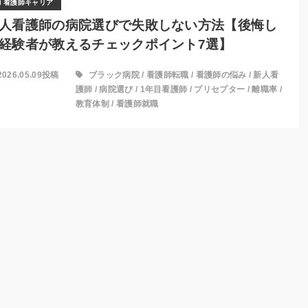
看護師キャリア
人看護師の病院選びで失敗しない方法【後悔し
経験者が教えるチェックポイント7選】
2026.05.09投稿
ブラック病院
/
看護師転職
/
看護師の悩み
/
新人看
護師
/
病院選び
/
1年目看護師
/
プリセプター
/
離職率
/
教育体制
/
看護師就職