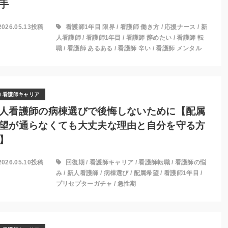
手
2026.05.13投稿
看護師1年目 限界
/
看護師 働き方
/
応援ナース
/
新
人看護師
/
看護師1年目
/
看護師 辞めたい
/
看護師 転
職
/
看護師 あるある
/
看護師 辛い
/
看護師 メンタル
看護師キャリア
人看護師の病棟選びで後悔しないために【配属
望が通らなくても大丈夫な理由と自分を守る方
】
2026.05.10投稿
回復期
/
看護師キャリア
/
看護師転職
/
看護師の悩
み
/
新人看護師
/
病棟選び
/
配属希望
/
看護師1年目
/
プリセプターガチャ
/
急性期