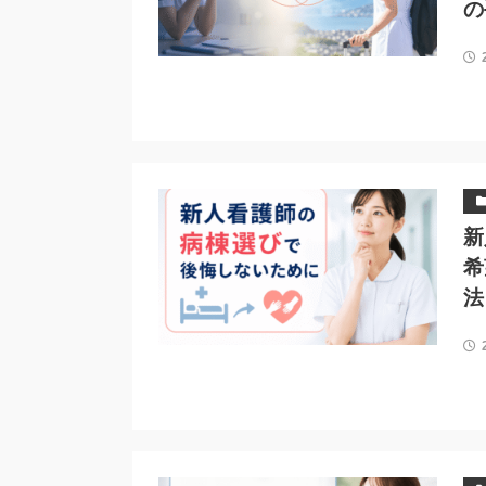
の
新
希
法