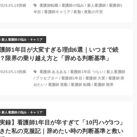
2026.05.16投稿
看護師転職
/
看護師の悩み
/
新人看護師
/
看護師1
年目
/
看護師キャリア
/
夜勤
/
夜勤の不安
新人看護師の悩み・キャリア
護師1年目が大変すぎる理由6選｜いつまで続
？限界の乗り越え方と「辞める判断基準」
2026.05.14投稿
看護師 あるある
/
看護師1年目 つらい
/
新人看護師
/
プリセプター
/
看護師1年目
/
看護師 大変
/
看護師 辞
めたい
/
看護師 夜勤
/
看護師 転職
/
看護師 限界
新人看護師の悩み・キャリア
実録】看護師1年目が辛すぎて「10円ハゲ3つ」
きた私の克服記｜辞めたい時の判断基準と救い